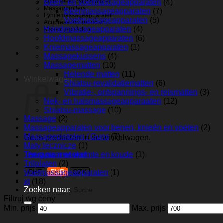
Spier-elektrostimulatoren
Been- en voetmassageapparaten
(4)
Massagerollers
Beenmassageapparaten
(7)
Lymfemassageapparaten
Voetmassageapparaten
(5)
Acupressuurproducten
Handmassageapparaten
(4)
Massagepistolen
Hoofdmassageapparaten
(6)
Kniemassageapparaten
(1)
Massagekussens
(4)
Massagematten
(10)
Helende matten
(11)
Winkelwagen
Shiatsu-revalidatiematten
(6)
Vibratie-, ontspannings- en reismatten
(3)
Nek- en halsmassageapparaaten
(12)
Shiatsu-massage
(10)
Massage
(2)
Massageapparaten voor benen, knieën en voeten
(2)
Massagepistolen / Guns
(7)
Geen producten in de winkelwagen.
Maty lecznicze
(1)
Terug naar winkel
Therapie met warmte en koude
(1)
Trilplaten
(2)
CHF
EUR
CZK
Voetmassageapparaten
(1)
xt
(18)
Zoeken naar:
Filtruj wg ceny
Min. prijs
Max. prijs