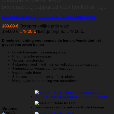
Medivon Noble Air PRO
beenmassageapparaat voor lymfedrainage
Gewaardeerd
5
op 5 gebaseerd op
10
klant waarderingen
199.00
€
Oorspronkelijke prijs was:
199.00 €.
179.00
€
Huidige prijs is: 179.00 €.
Directe verlichting voor vermoeide benen. Vermindert het
gevoel van zware benen
Lymfedrainage-massageapparaat
Pneumatische massage
Verwarmingsfunctie
4 standen: voet-, kuit-, dij- en volledige beenmassage
4 intensiteitsniveaus van de massage
Ingebouwde timer
Stimuleert de bloed- en lymfecirculatie
Nuttig bij de behandeling van spataderen
Optionen
:
Noble Air