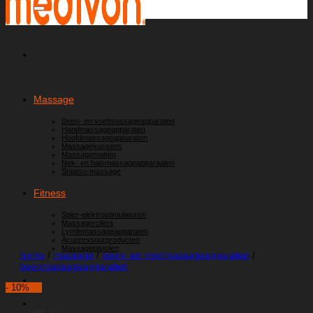
Massage
Been- en voetmassageapparaten
Handmassageapparaten
Hoofdmassageapparaten
Massagekussens
Massagematten
Nek- en halsmassageapparaaten
Shiatsu-massage
Fitness
Spier-elektrostimulatoren
Massagerollers
Lymfemassageapparaten
Acupressuurproducten
Massagepistolen
home
/
massage
/
been- en voetmassageapparaten
/
beenmassageapparaten
- 10%