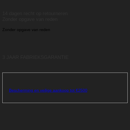
14 dagen recht op retourneren
Zonder opgave van reden
Zonder opgave van reden
3 JAAR FABRIEKSGARANTIE
Bescherming en veilige aankoop tot €2500