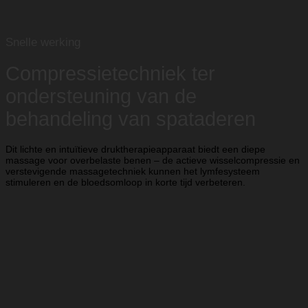
Snelle werking
Compressietechniek ter
ondersteuning van de
behandeling van spataderen
Dit lichte en intuïtieve druktherapieapparaat biedt een diepe
massage voor overbelaste benen – de actieve wisselcompressie en
verstevigende massagetechniek kunnen het lymfesysteem
stimuleren en de bloedsomloop in korte tijd verbeteren.