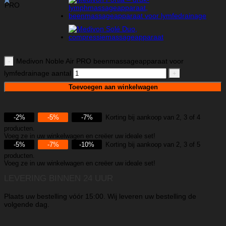
PRO
Medivon Noble Air PRO beenmassageapparaat voor
lymfedrainage aantal
Toevoegen aan winkelwagen
-2%
-5%
-7%
Korting bij aankoop van 2, 3 of 4
producten.
Voeg ze in uw winkelwagen en creëer uw ideale set!
-5%
-7%
-10%
Korting bij aankoop van 2, 3 of 5
producten.
Voeg ze in uw winkelwagen en creëer uw ideale set!
LEVERING BINNEN 24 UUR
Plaats uw bestelling vóór 15:00. Wij leveren uw bestelling de
volgende dag.