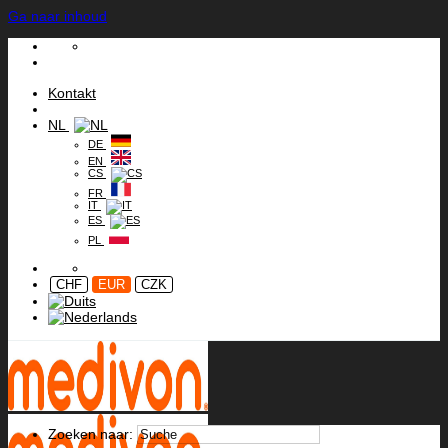
Ga naar inhoud
Kontakt
NL
DE
EN
CS
FR
IT
ES
PL
CHF
EUR
CZK
Zoeken naar: