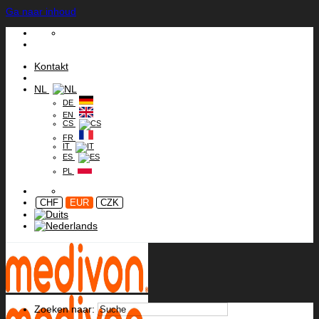
Ga naar inhoud
Kontakt
NL
DE
EN
CS
FR
IT
ES
PL
CHF
EUR
CZK
Zoeken naar: