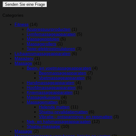
Categories
Fitness
(14)
Acupressuurproducten
(1)
Lymfemassageapparaten
(5)
Massagepistolen
(5)
Massagerollers
(1)
Spier-elektrostimulatoren
(3)
Lichaamsmassageapparaten
(6)
Masażery
(1)
Massage
(41)
Been- en voetmassageapparaten
(4)
Beenmassageapparaten
(7)
Voetmassageapparaten
(5)
Handmassageapparaten
(4)
Hoofdmassageapparaten
(6)
Kniemassageapparaten
(1)
Massagekussens
(4)
Massagematten
(10)
Helende matten
(11)
Shiatsu-revalidatiematten
(6)
Vibratie-, ontspannings- en reismatten
(3)
Nek- en halsmassageapparaaten
(12)
Shiatsu-massage
(10)
Massage
(2)