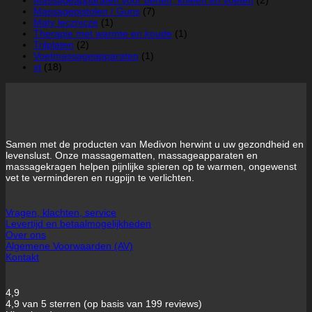
Massageapparaten voor benen, knieën en voeten
(2)
Massagepistolen / Guns
(7)
Maty lecznicze
(1)
Therapie met warmte en koude
(1)
Trilplaten
(2)
Voetmassageapparaten
(1)
xt
(18)
Samen met de producten van Medivon herwint u uw gezondheid en
levenslust. Onze massagematten, massageapparaten en
massagekragen helpen pijnlijke spieren op te warmen, ongewenst
vet te verminderen en rugpijn te verlichten.
Vragen, klachten, service
Levertijd en betaalmogelijkheden
Over ons
Algemene Voorwaarden (AV)
Kontakt
4,9
4,9 van 5 sterren (op basis van 199 reviews)