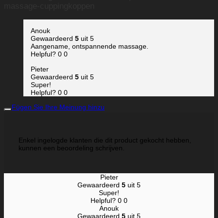
massage-cuppingkoppen
Anouk
Gewaardeerd
5
uit 5
Aangename, ontspannende massage.
Helpful?
0
0
Pieter
Gewaardeerd
5
uit 5
Super!
Helpful?
0
0
Fügen Sie Ihre Meinung hinzu
Enkel ingelogde klanten die dit product gekocht hebben,
kunnen een beoordeling schrijven.
Pieter
Gewaardeerd
5
uit 5
Super!
Helpful?
0
0
Anouk
Gewaardeerd
5
uit 5