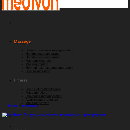
Massage
Been- en voetmassageapparaten
Handmassageapparaten
Hoofdmassageapparaten
Massagekussens
Massagematten
Nek- en halsmassageapparaaten
Shiatsu-massage
Fitness
Spier-elektrostimulatoren
Massagerollers
Lymfemassageapparaten
Acupressuurproducten
Massagepistolen
home
/
massage