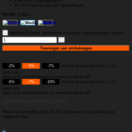
6 vacuüm-cuppingkoppen
Tot 10 toepassingen per oplaadbeurt
Model
:
Eclipse
Medivon Eclipse, elektrische massage-cuppingkoppen aantal
Toevoegen aan winkelwagen
-2%
-5%
-7%
Korting bij aankoop van 2, 3 of 4
producten.
Voeg ze in uw winkelwagen en creëer uw ideale set!
-5%
-7%
-10%
Korting bij aankoop van 2, 3 of 5
producten.
Voeg ze in uw winkelwagen en creëer uw ideale set!
LEVERING BINNEN 24 UUR
Plaats uw bestelling vóór 15:00. Wij leveren uw bestelling de
volgende dag.