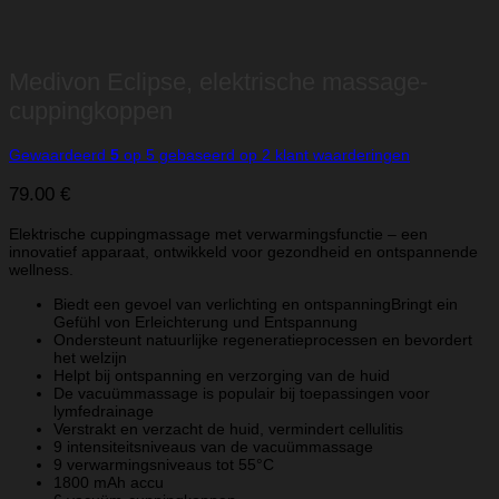
Medivon Eclipse, elektrische massage-
cuppingkoppen
Gewaardeerd
5
op 5 gebaseerd op
2
klant waarderingen
79.00
€
Elektrische cuppingmassage met verwarmingsfunctie – een
innovatief apparaat, ontwikkeld voor gezondheid en ontspannende
wellness.
Biedt een gevoel van verlichting en ontspanningBringt ein
Gefühl von Erleichterung und Entspannung
Ondersteunt natuurlijke regeneratieprocessen en bevordert
het welzijn
Helpt bij ontspanning en verzorging van de huid
De vacuümmassage is populair bij toepassingen voor
lymfedrainage
Verstrakt en verzacht de huid, vermindert cellulitis
9 intensiteitsniveaus van de vacuümmassage
9 verwarmingsniveaus tot 55°C
1800 mAh accu