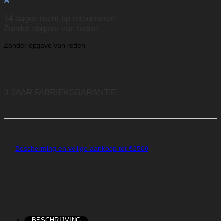
14 dagen recht op retourneren
Zonder opgave van reden
Zonder opgave van reden
3 JAAR FABRIEKSGARANTIE
Bescherming en veilige aankoop tot €2500
BESCHRIJVING