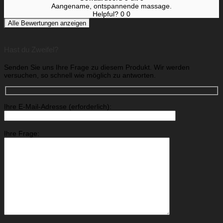
Aangename, ontspannende massage.
Helpful?
0
0
Alle Bewertungen anzeigen
Hast du Zweifel?
Senden Sie uns Ihre Frage zu diesem Produkt. Wir werden
versuchen, so schnell wie möglich zu antworten.
Ihre E-Mail-Adresse (erforderlich):
Ihre Frage: