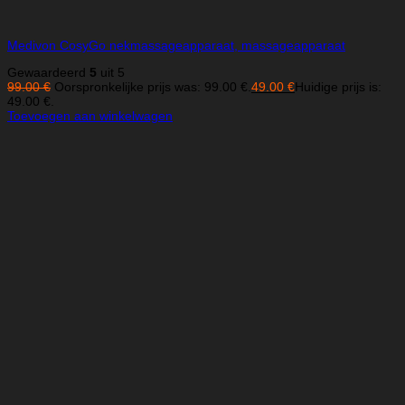
Medivon CosyGo nekmassageapparaat, massageapparaat
Gewaardeerd
5
uit 5
99.00
€
Oorspronkelijke prijs was: 99.00 €.
49.00
€
Huidige prijs is:
49.00 €.
Toevoegen aan winkelwagen