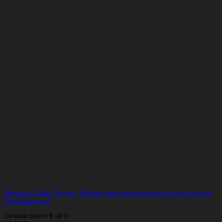
Medivon Collar Simple, Shiatsu nekmassageapparaat met warmte,
massagekraag
Gewaardeerd
5
uit 5