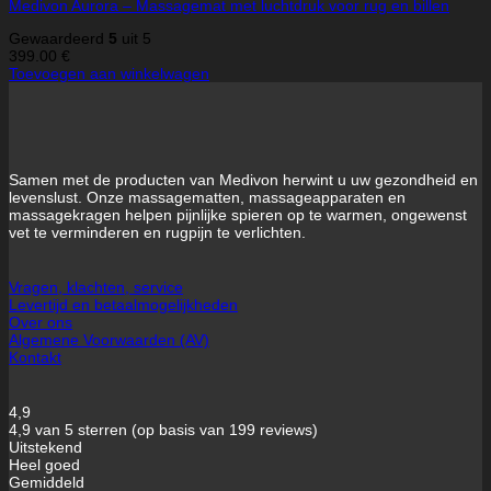
Medivon Aurora – Massagemat met luchtdruk voor rug en billen
Gewaardeerd
5
uit 5
399.00
€
Toevoegen aan winkelwagen
Samen met de producten van Medivon herwint u uw gezondheid en
levenslust. Onze massagematten, massageapparaten en
massagekragen helpen pijnlijke spieren op te warmen, ongewenst
vet te verminderen en rugpijn te verlichten.
Vragen, klachten, service
Levertijd en betaalmogelijkheden
Over ons
Algemene Voorwaarden (AV)
Kontakt
4,9
4,9 van 5 sterren (op basis van 199 reviews)
Uitstekend
Heel goed
Gemiddeld