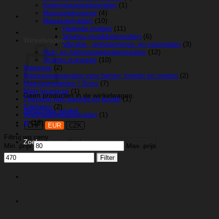
Kniemassageapparaten
(1)
Massagekussens
(4)
Massagematten
(10)
Helende matten
(11)
Shiatsu-revalidatiematten
(6)
Winkelwagen
Vibratie-, ontspannings- en reismatten
(3)
Nek- en halsmassageapparaaten
(12)
Shiatsu-massage
(10)
Massage
(2)
Massageapparaten voor benen, knieën en voeten
(2)
Massagepistolen / Guns
(7)
Maty lecznicze
(1)
Geen producten in de winkelwagen.
Therapie met warmte en koude
(1)
Trilplaten
(2)
Terug naar winkel
Voetmassageapparaten
(1)
xt
(18)
CHF
EUR
CZK
Filtruj wg ceny
Zoeken naar:
Min. prijs
Max. prijs
Filter