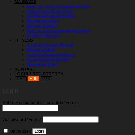
MASSAGE
Been- en voetmassageapparaten
Handmassageapparaten
Hoofdmassageapparaten
Massagekussens
Massagematten
Nek- en halsmassageapparaaten
Shiatsu-massage
FITNESS
Spier-elektrostimulatoren
Massagerollers
Lymfemassageapparaten
Acupressuurproducten
Massagepistolen
KONTAKT
LOGIN / REGISTREREN
CHF
EUR
CZK
Login
Gebruikersnaam of e-mailadres
*
Vereist
Wachtwoord
*
Vereist
Onthouden
Login