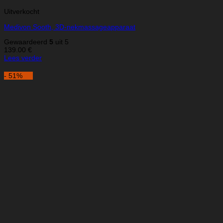
Uitverkocht
Medivon Sooth, 3D-nekmassageapparaat
Gewaardeerd
5
uit 5
139.00
€
Lees verder
- 51%