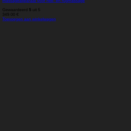
massageapparaat voor nek- en rugmassage
Gewaardeerd
5
uit 5
349.00
€
Toevoegen aan winkelwagen