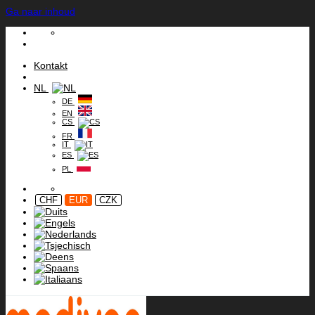
Ga naar inhoud
Kontakt
NL
DE
EN
CS
FR
IT
ES
PL
CHF
EUR
CZK