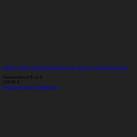
Medivon Puffy, nekmassageapparaat, shiatsu-massageapparaat
Gewaardeerd
5
uit 5
109.00
€
Toevoegen aan winkelwagen