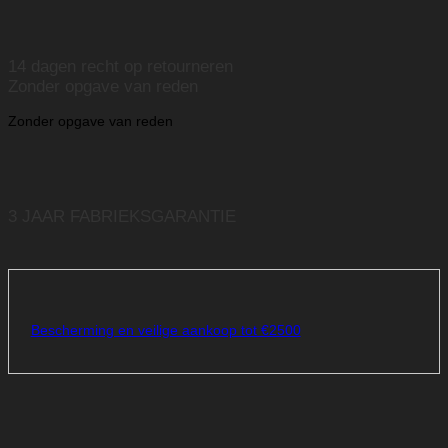
14 dagen recht op retourneren
Zonder opgave van reden
Zonder opgave van reden
3 JAAR FABRIEKSGARANTIE
Bescherming en veilige aankoop tot €2500