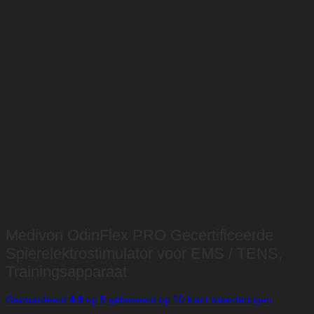
Medivon OdinFlex PRO Gecertificeerde
Spierelektrostimulator voor EMS / TENS,
Trainingsapparaat
Gewaardeerd
4.9
op 5 gebaseerd op
10
klant waarderingen