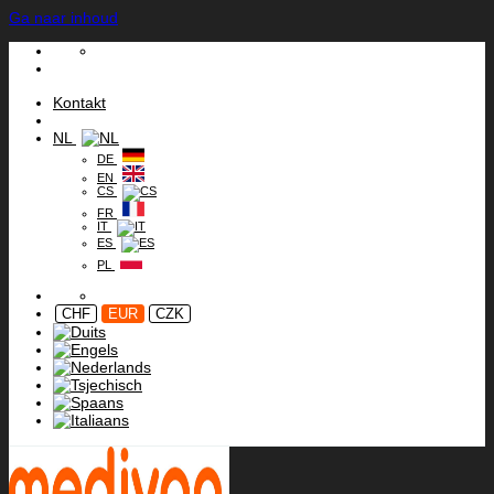
Ga naar inhoud
Kontakt
NL
DE
EN
CS
FR
IT
ES
PL
CHF
EUR
CZK