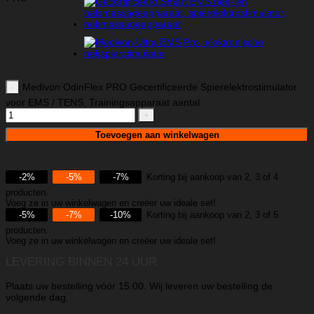
Medivon OdinFlex PRO Gecertificeerde Spierelektrostimulator
voor EMS / TENS, Trainingsapparaat aantal
Toevoegen aan winkelwagen
-2%
-5%
-7%
Korting bij aankoop van 2, 3 of 4
producten.
Voeg ze in uw winkelwagen en creëer uw ideale set!
-5%
-7%
-10%
Korting bij aankoop van 2, 3 of 5
producten.
Voeg ze in uw winkelwagen en creëer uw ideale set!
LEVERING BINNEN 24 UUR
Plaats uw bestelling vóór 15:00. Wij leveren uw bestelling de
volgende dag.