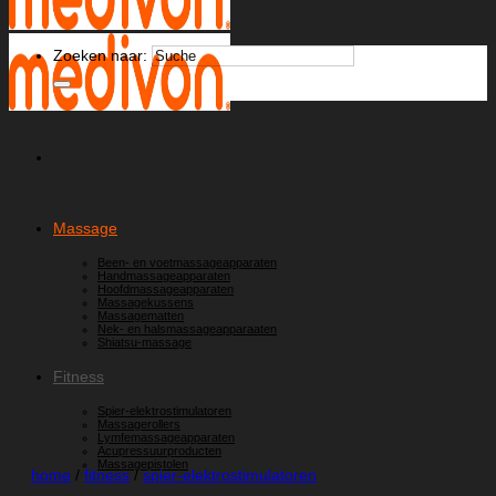
Zoeken naar:
Massage
Been- en voetmassageapparaten
Handmassageapparaten
Hoofdmassageapparaten
Massagekussens
Massagematten
Nek- en halsmassageapparaaten
Shiatsu-massage
Fitness
Spier-elektrostimulatoren
Massagerollers
Lymfemassageapparaten
Acupressuurproducten
Massagepistolen
home
/
fitness
/
spier-elektrostimulatoren