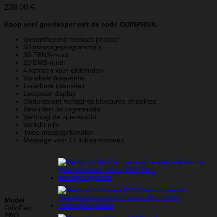
239.00
€
Koop veel goedkoper met de code ODINPROX.
Gecertificeerd medisch product
50 massageprogramma’s
30 TENS-modi
20 EMS-modi
4 kanalen voor elektroden
Variabele frequentie
Instelbare intensiteit
Leesbaar display
Ondersteunt herstel na blessures of ziektes
Bevordert de regeneratie
Verhoogt de spierkracht
Verlicht pijn
Twee massagekanalen
Massage voor 12 lichaamszones
Model
:
OdinFlex
PRO