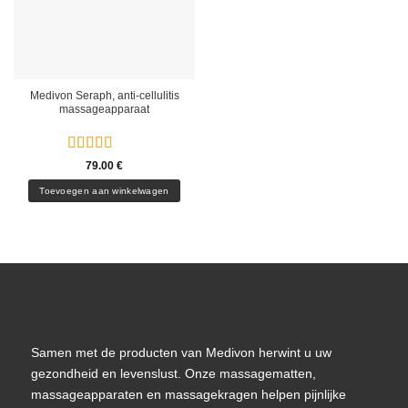
Medivon Seraph, anti-cellulitis
massageapparaat
Gewaardeerd
79.00
€
5
uit 5
Toevoegen aan winkelwagen
Samen met de producten van Medivon herwint u uw
gezondheid en levenslust. Onze massagematten,
massageapparaten en massagekragen helpen pijnlijke