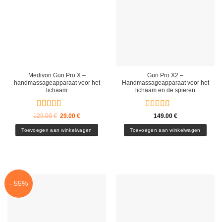
Medivon Gun Pro X –
Gun Pro X2 –
handmassageapparaat voor het
Handmassageapparaat voor het
lichaam
lichaam en de spieren
Gewaardeerd
Gewaardeerd
Oorspronkelijke
Huidige
129.00
€
29.00
€
149.00
€
prijs
prijs
4.67
uit 5
5
uit 5
was:
is:
Toevoegen aan winkelwagen
Toevoegen aan winkelwagen
129.00 €.
29.00 €.
- 55%