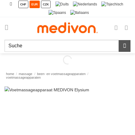
Ga
CHF
EUR
CZK
naar
inhoud
Zoeken
naar:
home
/
massage
/
been- en voetmassageapparaten
/
voetmassageapparaten