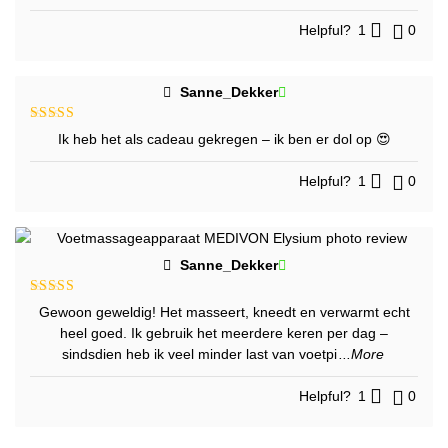
Helpful?
1
0
Sanne_Dekker
Gewaardeerd
Ik heb het als cadeau gekregen – ik ben er dol op 😍
5
uit 5
Helpful?
1
0
Sanne_Dekker
Gewaardeerd
Gewoon geweldig! Het masseert, kneedt en verwarmt echt
5
uit 5
heel goed. Ik gebruik het meerdere keren per dag –
sindsdien heb ik veel minder last van voetpi
...More
Helpful?
1
0