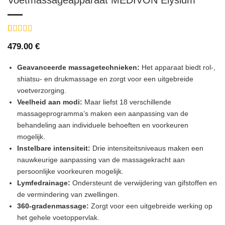
Voetmassageapparaat MEDIVON Elysium
Gewaardeerd
9
479.00
€
5
op 5
gebaseerd
op
klant
Geavanceerde massagetechnieken:
Het apparaat biedt rol-,
waarderingen
shiatsu- en drukmassage en zorgt voor een uitgebreide
voetverzorging.
Veelheid aan modi:
Maar liefst 18 verschillende
massageprogramma’s maken een aanpassing van de
behandeling aan individuele behoeften en voorkeuren
mogelijk.
Instelbare intensiteit:
Drie intensiteitsniveaus maken een
nauwkeurige aanpassing van de massagekracht aan
persoonlijke voorkeuren mogelijk.
Lymfedrainage:
Ondersteunt de verwijdering van gifstoffen en
de vermindering van zwellingen.
360-gradenmassage:
Zorgt voor een uitgebreide werking op
het gehele voetoppervlak.