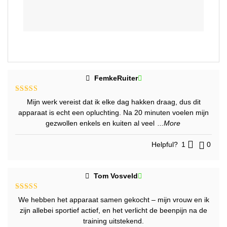
FemkeRuiter
Gewaardeerd
Mijn werk vereist dat ik elke dag hakken draag, dus dit
5
uit 5
apparaat is echt een opluchting. Na 20 minuten voelen mijn
gezwollen enkels en kuiten al veel
...More
Helpful?
1
0
Tom Vosveld
Gewaardeerd
We hebben het apparaat samen gekocht – mijn vrouw en ik
5
uit 5
zijn allebei sportief actief, en het verlicht de beenpijn na de
training uitstekend.