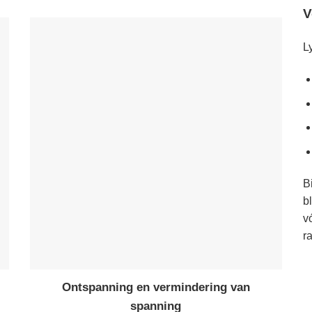
V
L
B
b
v
r
Ontspanning en vermindering van
spanning