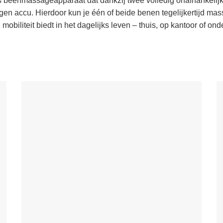
eenmassageapparaat dat dankzij twee volledig onafhankelijke m
n accu. Hierdoor kun je één of beide benen tegelijkertijd mas
obiliteit biedt in het dagelijks leven – thuis, op kantoor of on