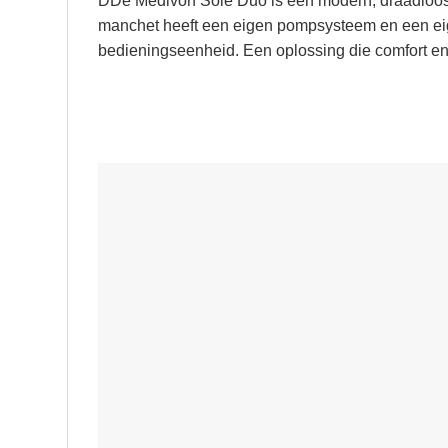
DDe Medivon Solé Duo is een modern, draadloos b
manchet heeft een eigen pompsysteem en een eige
bedieningseenheid. Een oplossing die comfort en m