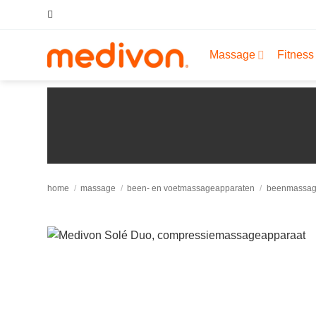
Ga
naar
inhoud
Massage
Fitness
home
/
massage
/
been- en voetmassageapparaten
/
beenmassag