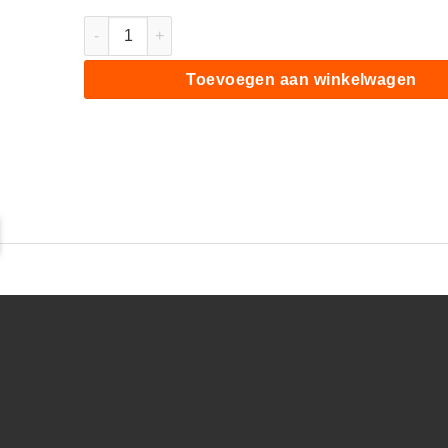
Medivon Solé Duo, compressiemassageapparaat aant
Toevoegen aan winkelwagen