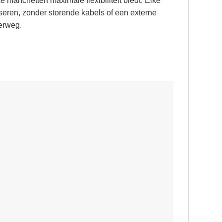
anchetten maximale flexibiliteit biedt. Elke
seren, zonder storende kabels of een externe
derweg.