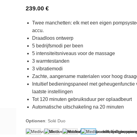
Gewaardeerd
5
239.00
€
5
op 5
gebaseerd
op
klant
Twee manchetten: elk met een eigen pompsyst
waarderingen
accu.
Draadloos ontwerp
5 bedrijfsmodi per been
5 intensiteitsniveaus voor de massage
3 warmtestanden
3 vibratiemodi
Zachte, aangename materialen voor hoog draag
Intuïtief bedieningspaneel met geheugenfunctie 
laatste instellingen
Tot 120 minuten gebruiksduur per oplaadbeurt
Automatische uitschakeling na 20 minuten
Optionen
:
Solé Duo