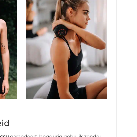
id
ccu
garandeert langdurig gebruik zonder