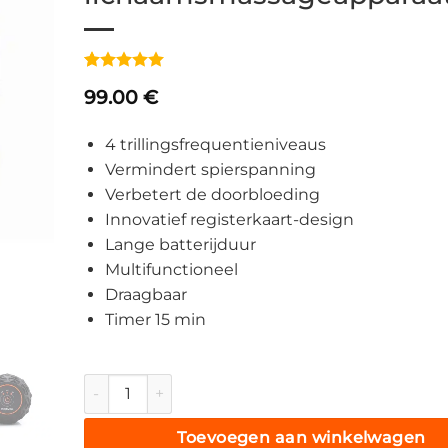
Gewaardeerd
3
99.00
€
5
op 5
gebaseerd
op
klant
4 trillingsfrequentieniveaus
waarderingen
Vermindert spierspanning
Verbetert de doorbloeding
Innovatief registerkaart-design
Lange batterijduur
Multifunctioneel
Draagbaar
Timer 15 min
Medivon RecoRoll Trio, roller, massageroller, vi
Toevoegen aan winkelwagen