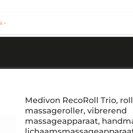
s
Medivon RecoRoll Trio, roll
massageroller, vibrerend
massageapparaat, handm
lichaamsmassageapparaa