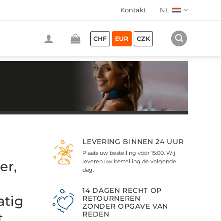
Kontakt
NL
CHF
EUR
CZK
LEVERING BINNEN 24 UUR
Plaats uw bestelling vóór 15:00. Wij
leveren uw bestelling de volgende
er,
dag.
14 DAGEN RECHT OP
atig
RETOURNEREN
ZONDER OPGAVE VAN
REDEN
t