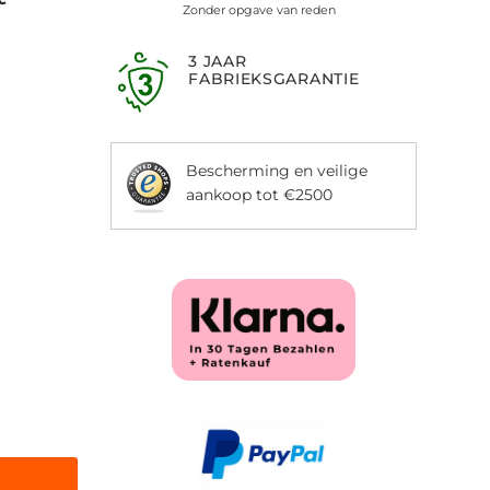
Zonder opgave van reden
3 JAAR
FABRIEKSGARANTIE
Bescherming en veilige
aankoop tot €2500
brerend massageapparaat, handmatig lichaamsmassageapparaat 