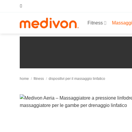
Salta
ai
contenuti
Fitness
Massagg
home
/
fitness
/
dispositivi per il massaggio linfatico