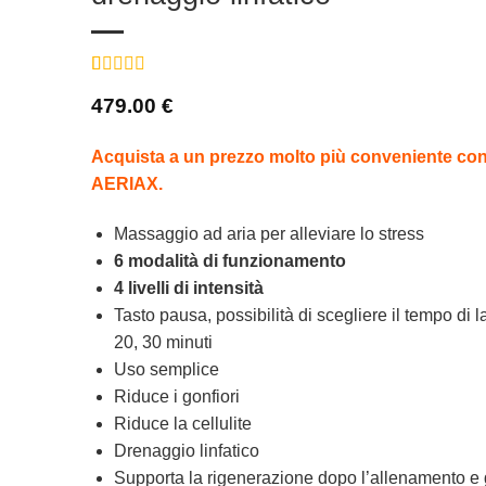
Valutato
8
5
479.00
€
su 5 su base
di
recensioni
Acquista a un prezzo molto più conveniente con 
AERIAX.
Massaggio ad aria per alleviare lo stress
6 modalità di funzionamento
4 livelli di intensità
Tasto pausa, possibilità di scegliere il tempo di l
20, 30 minuti
Uso semplice
Riduce i gonfiori
Riduce la cellulite
Drenaggio linfatico
Supporta la rigenerazione dopo l’allenamento e 