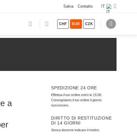
Salva
Contatto
IT
CHF
EUR
CZK
SPEDIZIONE 24 ORE
Effettua il tuo ordine entro le 15:00.
Consegniamo il tuo ordine il giorno
e a
successivo.
DIRITTO DI RESTITUZIONE
per
DI 14 GIORNI
Senza doverne indicare il motivo