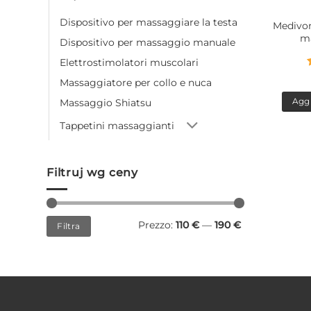
Dispositivo per massaggiare la testa
Medivon
m
Dispositivo per massaggio manuale
Elettrostimolatori muscolari
Massaggiatore per collo e nuca
Aggi
Massaggio Shiatsu
Tappetini massaggianti
Filtruj wg ceny
Prezzo
Prezzo
Prezzo:
110 €
—
190 €
Filtra
Min
Max