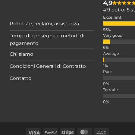
4,9
4,9 out of 5 
Excellent
Richieste, reclami, assistenza
Tempi di consegna e metodi di
Very good
pagamento
Average
Chi siamo
Condizioni Generali di Contratto
Poor
o
Contatto
Terrible
Visa
PayPal
Stripe
MasterCard
Cash