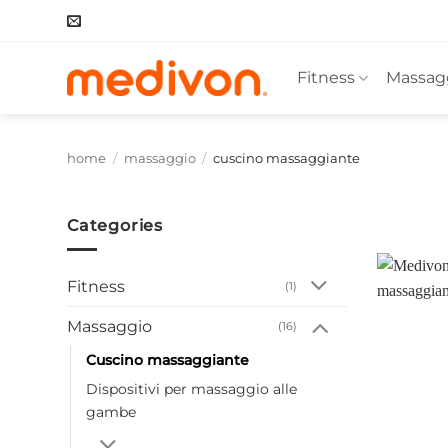
Salta
ai
contenuti
Fitness
Massag
home
/
massaggio
/
cuscino massaggiante
Categories
Fitness
(1)
Massaggio
(16)
Cuscino massaggiante
Dispositivi per massaggio alle
gambe