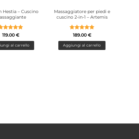
 Hestia – Cuscino
Massaggiatore per piedi e
assaggiante
cuscino 2-in-1 – Artemis
Valutato
5
Valutato
5
119.00
€
189.00
€
su 5
su 5
ungi al carrello
Aggiungi al carrello