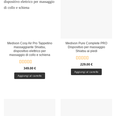
Medivon Cosy Air Pro Tappetino
Medivon Pure Complete PRO
massaggiante Shiatsu,
Dispositivo per massaggio
dispositivo elettrico per
Shiatsu ai piedi
massaggio di collo e schiena
Valutato
5
229.00
€
Valutato
5
su 5
349.00
€
su 5
Aggiungi al carrello
Aggiungi al carrello