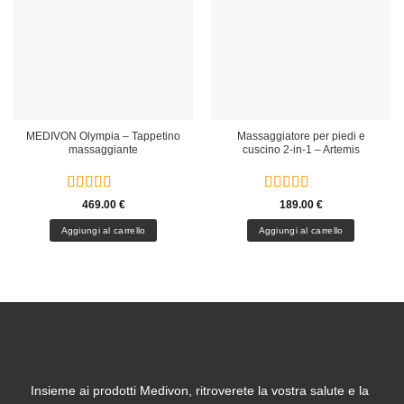
MEDIVON Olympia – Tappetino
Massaggiatore per piedi e
massaggiante
cuscino 2-in-1 – Artemis
Valutato
5
Valutato
5
469.00
€
189.00
€
su 5
su 5
Aggiungi al carrello
Aggiungi al carrello
Insieme ai prodotti Medivon, ritroverete la vostra salute e la