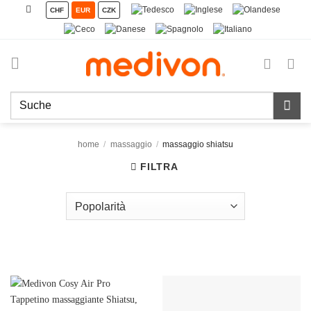
Salta
CHF
EUR
CZK
ai
contenuti
Cerca:
home
/
massaggio
/
massaggio shiatsu
FILTRA