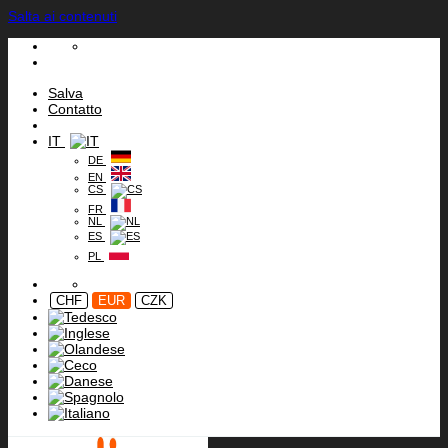
Salta ai contenuti
Salva
Contatto
IT
DE
EN
CS
FR
NL
ES
PL
CHF
EUR
CZK