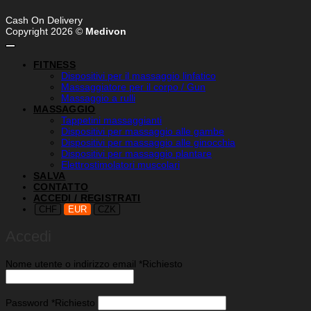
Cash On Delivery
Copyright 2026 ©
Medivon
FITNESS
Dispositivi per il massaggio linfatico
Massaggiatore per il corpo / Gun
Massaggio a rulli
MASSAGGIO
Tappetini massaggianti
Dispositivi per massaggio alle gambe
Dispositivi per massaggio alle ginocchia
Dispositivi per massaggio plantare
Elettrostimolatori muscolari
SALVA
CONTATTO
ACCEDI / REGISTRATI
CHF
EUR
CZK
Accedi
Nome utente o indirizzo email
*
Richiesto
Password
*
Richiesto