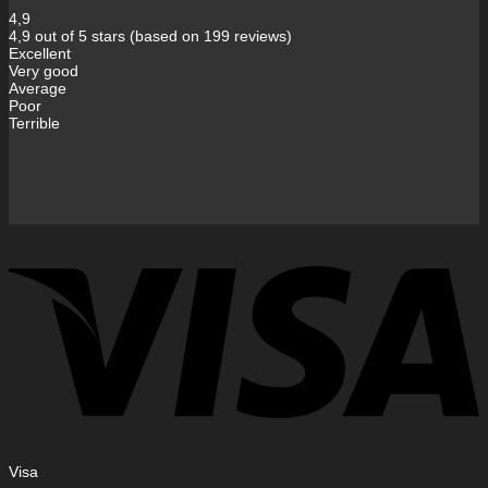
4,9
4,9 out of 5 stars (based on 199 reviews)
Excellent
Very good
Average
Poor
Terrible
Visa