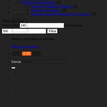
Tappetini massaggianti
(5)
Tappetini riabilitativi Shiatsu
(5)
Tappetini terapeutici
(5)
Carrello
Tappetini vibranti, rilassanti e da viaggio
(3)
Filtruj wg ceny
Prezzo Min
Prezzo Max
Filtra
Nessun prodotto nel carrello.
Ritorna al negozio
CHF
EUR
CZK
Cerca: