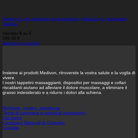
Medivon Luna tappetino massaggiante, vibrazione e massaggio
Shiatsu
Valutato
5
su 5
289.00
€
Aggiungi al carrello
Insieme ai prodotti Medivon, ritroverete la vostra salute e la voglia di
vivere.
I nostri tappetini massaggianti, dispositivi per massaggi e collari
riscaldanti aiutano ad alleviare il dolore muscolare, a eliminare il
grasso indesiderato e a ridurre i dolori alla schiena.
Richieste, reclami, assistenza
Tempi di consegna e metodi di pagamento
Chi siamo
Condizioni Generali di Contratto
Contatto