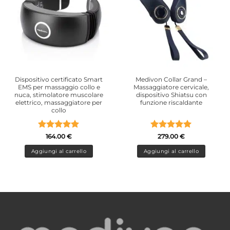
Dispositivo certificato Smart
Medivon Collar Grand –
EMS per massaggio collo e
Massaggiatore cervicale,
nuca, stimolatore muscolare
dispositivo Shiatsu con
elettrico, massaggiatore per
funzione riscaldante
collo
Valutato
5
Valutato
5
164.00
€
279.00
€
su 5
su 5
Aggiungi al carrello
Aggiungi al carrello