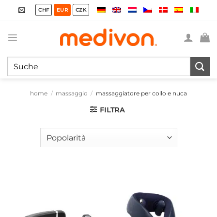
Salta
CHF
EUR
CZK
ai
contenuti
Cerca:
home
/
massaggio
/
massaggiatore per collo e nuca
FILTRA