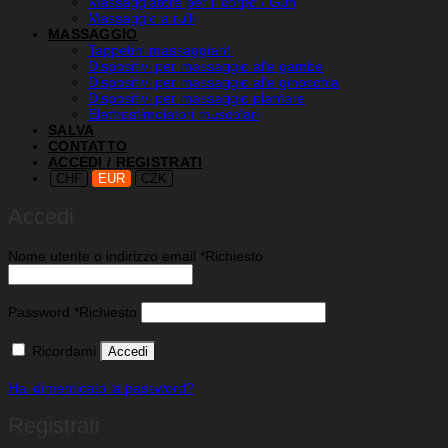
Massaggiatore per il corpo / Gun
Massaggio a rulli
MASSAGGIO
Tappetini massaggianti
Dispositivi per massaggio alle gambe
Dispositivi per massaggio alle ginocchia
Dispositivi per massaggio plantare
Elettrostimolatori muscolari
SALVA
CONTATTO
ACCEDI / REGISTRATI
CHF
EUR
CZK
Accedi
Nome utente o indirizzo email
*
Richiesto
Password
*
Richiesto
Ricordami
Accedi
Hai dimenticato la password?
Registrati