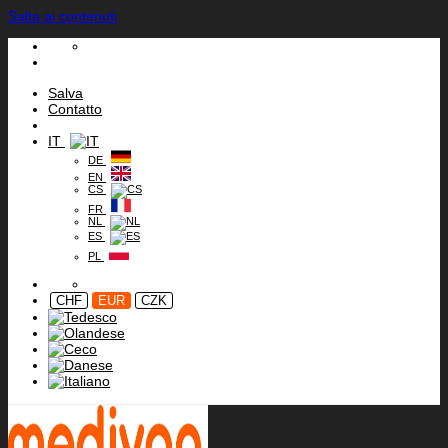
Salta ai contenuti
Salva
Contatto
IT
DE
EN
CS
FR
NL
ES
PL
CHF
EUR
CZK