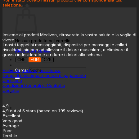
selezione.
Carrello
Insieme ai prodotti Medivon, ritroverete la vostra salute e la voglia di
vivere.
Nessun prodotto nel carrello.
I nostri tappetini massaggianti, dispositivi per massaggi e collari
riscaldanti aiutano ad alleviare il dolore muscolare, a eliminare il
Ritorna al negozio
grasso indesiderato e a ridurre i dolori alla schiena.
CHF
EUR
CZK
Cerca:
Richieste, reclami, assistenza
Tempi di consegna e metodi di pagamento
Chi siamo
Condizioni Generali di Contratto
Contatto
4,9
4,9 out of 5 stars (based on 199 reviews)
Excellent
Very good
Average
Poor
Terrible