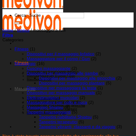
Cerca:
home
/
fitness
/
massaggio a rulli
Filtra
Categories
Fitness
(1)
Dispositivi per il massaggio linfatico
(2)
Massaggiatore per il corpo / Gun
(2)
Fitness
Massaggio
(16)
Cuscino massaggiante
(2)
Dispositivi per il massaggio linfatico
Dispositivi per massaggio alle gambe
(5)
Massaggiatore per il corpo / Gun
Dispositivi per massaggio alle ginocchia
(2)
Massaggio a rulli
Dispositivi per massaggio plantare
(5)
Dispositivo per massaggiare la testa
(1)
Massaggio
Dispositivo per massaggio manuale
(1)
Elettrostimolatori muscolari
(2)
Tappetini massaggianti
Dispositivi per massaggio alle gambe
Massaggiatore per collo e nuca
(2)
Dispositivi per massaggio alle ginocchia
Massaggio Shiatsu
(4)
Dispositivi per massaggio plantare
Tappetini massaggianti
(5)
Elettrostimolatori muscolari
Tappetini riabilitativi Shiatsu
(5)
Tappetini terapeutici
(5)
Tappetini vibranti, rilassanti e da viaggio
(3)
Non è stato trovato nessun prodotto che corrisponde alla tua