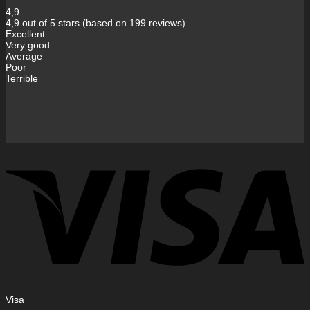
4,9
4,9 out of 5 stars (based on 199 reviews)
Excellent
Very good
Average
Poor
Terrible
Visa