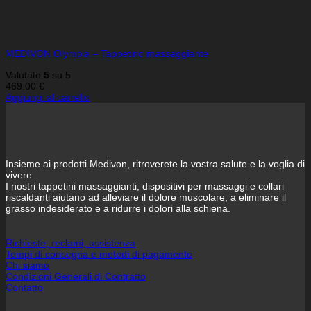
MEDIVON Olympia – Tappetino massaggiante
Valutato
5
su 5
469.00
€
Aggiungi al carrello
Insieme ai prodotti Medivon, ritroverete la vostra salute e la voglia di
vivere.
I nostri tappetini massaggianti, dispositivi per massaggi e collari
riscaldanti aiutano ad alleviare il dolore muscolare, a eliminare il
grasso indesiderato e a ridurre i dolori alla schiena.
Richieste, reclami, assistenza
Tempi di consegna e metodi di pagamento
Chi siamo
Condizioni Generali di Contratto
Contatto