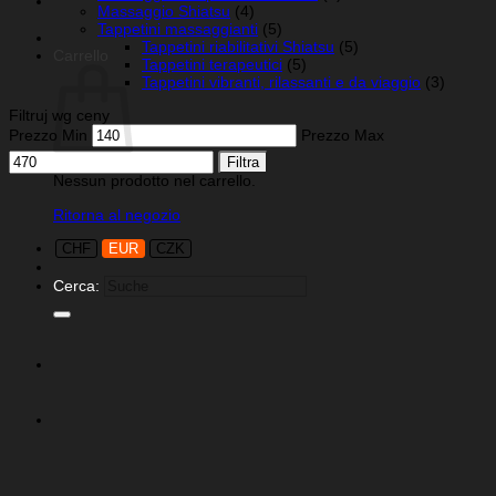
Massaggio Shiatsu
(4)
Tappetini massaggianti
(5)
Tappetini riabilitativi Shiatsu
(5)
Carrello
Tappetini terapeutici
(5)
Tappetini vibranti, rilassanti e da viaggio
(3)
Filtruj wg ceny
Prezzo Min
Prezzo Max
Filtra
Nessun prodotto nel carrello.
Ritorna al negozio
CHF
EUR
CZK
Cerca: