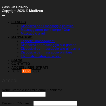
Cash On Delivery
Copyright 2026 ©
Medivon
FITNESS
Dispositivi per il massaggio linfatico
Massaggiatore per il corpo / Gun
Massaggio a rulli
MASSAGGIO
Tappetini massaggianti
Dispositivi per massaggio alle gambe
Dispositivi per massaggio alle ginocchia
Dispositivi per massaggio plantare
Elettrostimolatori muscolari
SALVA
CONTATTO
ACCEDI / REGISTRATI
CHF
EUR
CZK
Accedi
Nome utente o indirizzo email
*
Richiesto
Password
*
Richiesto