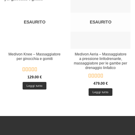
ESAURITO
ESAURITO
Medivon Knee – Massaggiatore
Medivon Aeria – Massaggiatore
per ginocchia e gomiti
a pressione linfodrenante,
massaggiatore per le gambe per
drenaggio linfatico
Valutato
5
129.00
€
su 5
Valutato
5
479.00
€
Leggi tutto
su 5
Leggi tutto