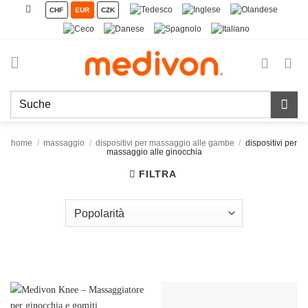
Salta
CHF
EUR
CZK
ai
contenuti
Cerca:
home
/
massaggio
/
dispositivi per massaggio alle gambe
/
dispositivi per
massaggio alle ginocchia
FILTRA