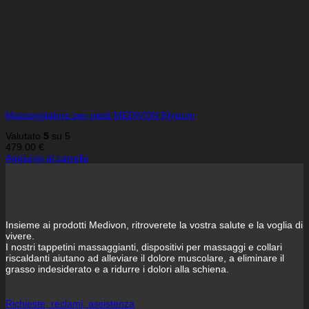
Massaggiatore per piedi MEDIVON Elysium
Valutato
5
su 5
479.00
€
Aggiungi al carrello
Insieme ai prodotti Medivon, ritroverete la vostra salute e la voglia di
vivere.
I nostri tappetini massaggianti, dispositivi per massaggi e collari
riscaldanti aiutano ad alleviare il dolore muscolare, a eliminare il
grasso indesiderato e a ridurre i dolori alla schiena.
Richieste, reclami, assistenza