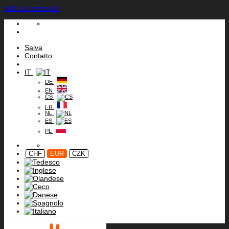
Salta ai contenuti
Salva
Contatto
IT
DE
EN
CS
FR
NL
ES
PL
CHF
EUR
CZK