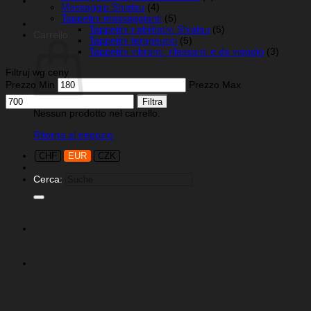
Massaggio Shiatsu
(4)
Tappetini massaggianti
(5)
Tappetini riabilitativi Shiatsu
(5)
Carrello
Tappetini terapeutici
(5)
Tappetini vibranti, rilassanti e da viaggio
(3)
Filtruj wg ceny
Prezzo Min
Prezzo Max
Filtra
Nessun prodotto nel carrello.
Ritorna al negozio
CHF
EUR
CZK
Cerca: