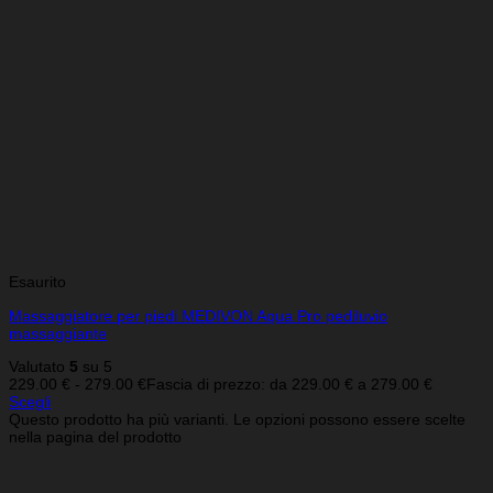
Esaurito
Massaggiatore per piedi MEDIVON Aqua Pro pediluvio
massaggiante
Valutato
5
su 5
229.00
€
-
279.00
€
Fascia di prezzo: da 229.00 € a 279.00 €
Scegli
Questo prodotto ha più varianti. Le opzioni possono essere scelte
nella pagina del prodotto