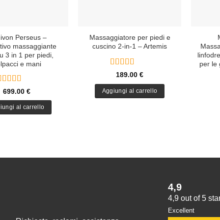
del
prodotto
ivon Perseus –
Massaggiatore per piedi e
itivo massaggiante
cuscino 2-in-1 – Artemis
Massa
u 3 in 1 per piedi,
linfodr
lpacci e mani
per le
Valutato
5
189.00
€
su 5
Valutato
5
699.00
€
Aggiungi al carrello
su 5
iungi al carrello
4,9
4,9 out of 5 st
Excellent