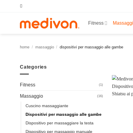
Salta
ai
contenuti
Fitness
Massagg
home
/
massaggio
/
dispositivi per massaggio alle gambe
Categories
Fitness
(1)
Massaggio
(16)
Cuscino massaggiante
Dispositivi per massaggio alle gambe
Dispositivo per massaggiare la testa
Dispositivo per massaggio manuale