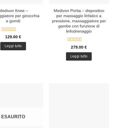
Medivon Knee –
Medivon Portia – dispositivo
giatore per ginocchia
per massaggio linfatico a
e gomiti
pressione, massaggiatore per
gambe con funzione di
linfodrenaggio
Valutato
5
129.00
€
su 5
Valutato
5
Leggi tutto
279.00
€
su 5
Leggi tutto
ESAURITO