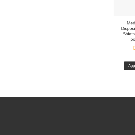
Med
Dispos
Shiats
po
Agg