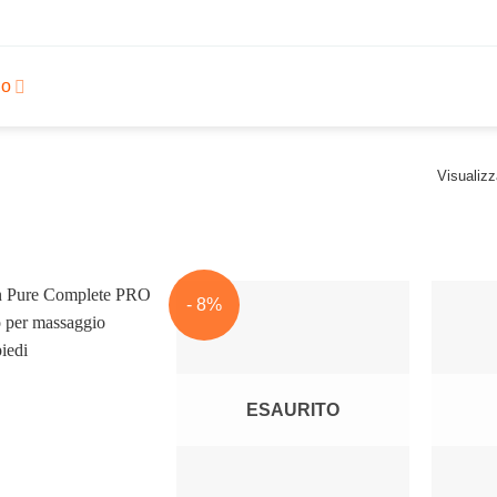
io
Visualizza
- 8%
ESAURITO