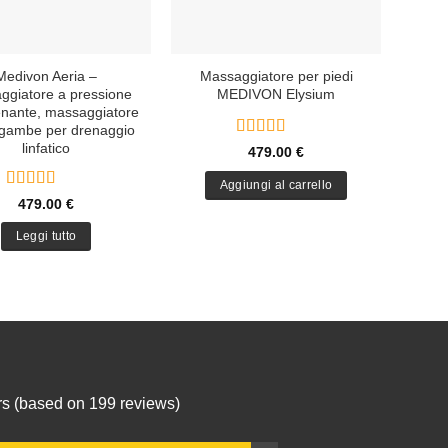
Medivon Aeria –
Massaggiatore per piedi
ggiatore a pressione
MEDIVON Elysium
enante, massaggiatore
 gambe per drenaggio
linfatico
Valutato
5
479.00
€
su 5
Aggiungi al carrello
Valutato
5
479.00
€
su 5
Leggi tutto
ars (based on 199 reviews)