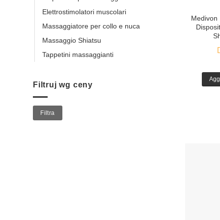
Elettrostimolatori muscolari
Medivon
Massaggiatore per collo e nuca
Disposi
Sh
Massaggio Shiatsu
Tappetini massaggianti
Agg
Filtruj wg ceny
Prezzo
Prezzo
Filtra
Min
Max