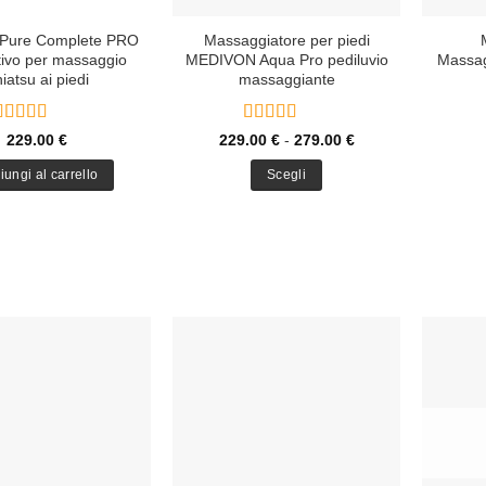
 Pure Complete PRO
Massaggiatore per piedi
tivo per massaggio
MEDIVON Aqua Pro pediluvio
Massag
iatsu ai piedi
massaggiante
Valutato
5
Valutato
5
Fascia
229.00
€
229.00
€
-
279.00
€
su 5
su 5
di
prezzo:
iungi al carrello
Scegli
da
229.00 €
Questo
a
prodotto
279.00 €
ha
più
varianti.
Le
opzioni
possono
essere
scelte
nella
pagina