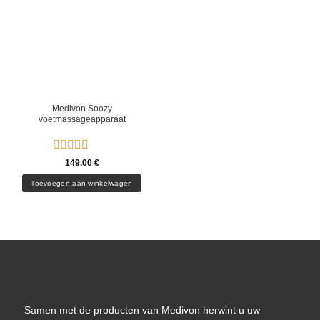
Medivon Soozy
voetmassageapparaat
Gewaardeerd
149.00
€
5
uit 5
Toevoegen aan winkelwagen
Samen met de producten van Medivon herwint u uw