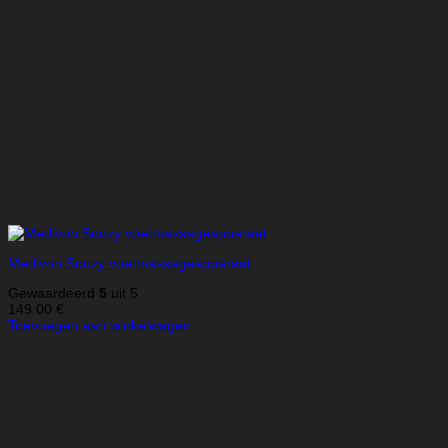
Medivon Soozy voetmassageapparaat
Gewaardeerd
5
uit 5
149.00
€
Toevoegen aan winkelwagen