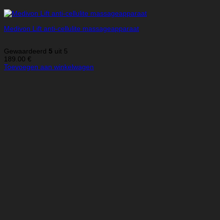
Medivon Lift anti-cellulite massageapparaat
Gewaardeerd
5
uit 5
189.00
€
Toevoegen aan winkelwagen