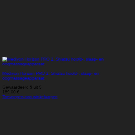
Medivon Horizon PRO 2, Shiatsu hoofd-, slaap- en
oogmassageapparaat
Gewaardeerd
5
uit 5
189.00
€
Toevoegen aan winkelwagen