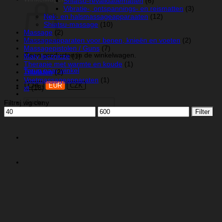
Shiatsu-revalidatiematten
(6)
Vibratie-, ontspannings- en reismatten
(3)
Nek- en halsmassageapparaaten
(12)
Shiatsu-massage
(10)
Massage
(2)
Massageapparaten voor benen, knieën en voeten
(2)
Massagepistolen / Guns
(7)
Geen producten in de winkelwagen.
Maty lecznicze
(1)
Therapie met warmte en koude
(1)
Terug naar winkel
Trilplaten
(2)
Voetmassageapparaten
(1)
CHF
EUR
CZK
xt
(18)
Zoeken
Filtruj wg ceny
naar:
Min.
Max.
Filter
prijs
prijs