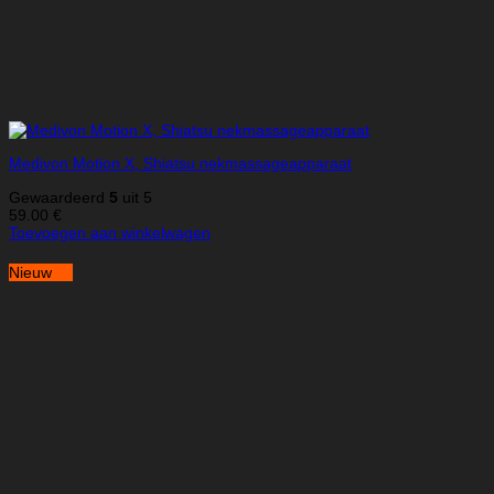
Medivon Motion X, Shiatsu nekmassageapparaat
Gewaardeerd
5
uit 5
59.00
€
Toevoegen aan winkelwagen
Nieuw