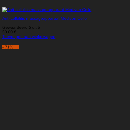
Anti-cellulitis massageapparaat Medivon Cello
Gewaardeerd
5
uit 5
50.00
€
Toevoegen aan winkelwagen
- 71%