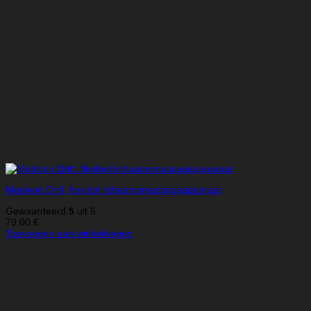
Medivon Drift, flexibel lichaamsmassageapparaat
Gewaardeerd
5
uit 5
79.00
€
Toevoegen aan winkelwagen