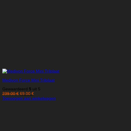
Medivon Force Mini Trilplaat
Gewaardeerd
5
uit 5
Oorspronkelijke
Huidige
239.00
€
69.00
€
prijs
prijs
Toevoegen aan winkelwagen
was:
is:
239.00 €.
69.00 €.