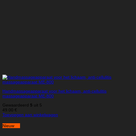
Handmassageapparaat voor het lichaam, anti-cellulitis
massageapparaat ME-800
Gewaardeerd
5
uit 5
49.00
€
Toevoegen aan winkelwagen
Nieuw