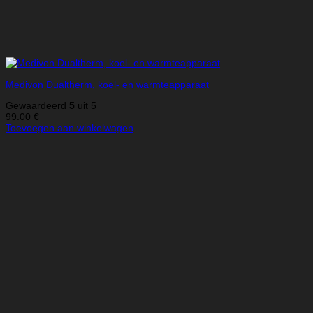
Medivon Dualtherm, koel- en warmteapparaat
Gewaardeerd
5
uit 5
99.00
€
Toevoegen aan winkelwagen