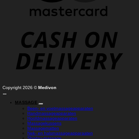
C
D
Copyright 2026 ©
Medivon
MASSAGE
Been- en voetmassageapparaten
Handmassageapparaten
Hoofdmassageapparaten
Massagekussens
Massagematten
Nek- en halsmassageapparaaten
Shiatsu-massage