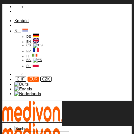
Ga
naar
inhoud
Kontakt
NL
DE
EN
CS
FR
IT
ES
PL
CHF
EUR
CZK
Zoeken
naar: