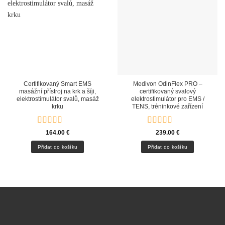
Certifikovaný Smart EMS
Medivon OdinFlex PRO –
masážní přístroj na krk a šíji,
certifikovaný svalový
elektrostimulátor svalů, masáž
elektrostimulátor pro EMS /
krku
TENS, tréninkové zařízení
Hodnocení
Hodnocení
164.00
€
239.00
€
4.9
z 5
4.9
z 5
Přidat do košíku
Přidat do košíku