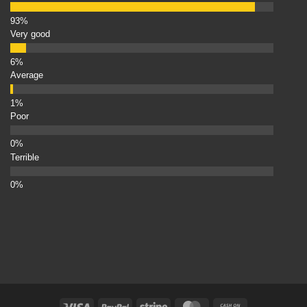
Very good
Average
Poor
Terrible
Visa
PayPal
Stripe
MasterCard
Cash