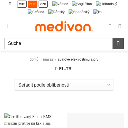
Přeskočit
CHF
EUR
CZK
na
obsah
Hledat:
domů
/
masáž
/
svalové elektrostimulátory
FILTR