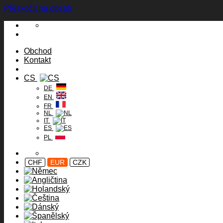
Přeskočit na obsah
Obchod
Kontakt
CS
DE
EN
FR
NL
IT
ES
PL
CHF
EUR
CZK