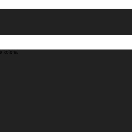
na kolena