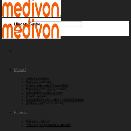
Hledat:
Masáž
Léčivé podložky
Masážní podložky
Shiatsu rehabilitační podložky
Masážní přístroje na chodidla
Masážní přístroje na nohy
Shiatsu masáž
Masážní přístroj na tělo / masážní pistole
Svalové elektrostimulátory
Fitness
Masážní válečky
Přístroje pro lymfatickou masáž