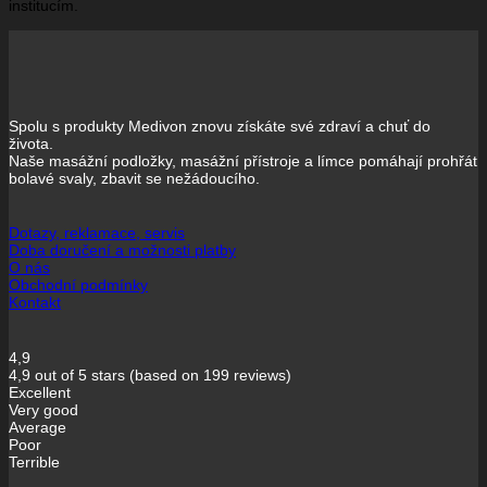
institucím.
Spolu s produkty Medivon znovu získáte své zdraví a chuť do
života.
Naše masážní podložky, masážní přístroje a límce pomáhají prohřát
bolavé svaly, zbavit se nežádoucího.
Dotazy, reklamace, servis
Doba doručení a možnosti platby
O nás
Obchodní podmínky
Kontakt
4,9
4,9 out of 5 stars (based on 199 reviews)
Excellent
Very good
Average
Poor
Terrible