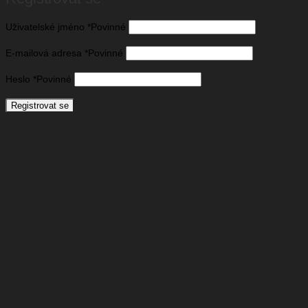
Uživatelské jméno
*
Povinné
E-mailová adresa
*
Povinné
Heslo
*
Povinné
Registrovat se