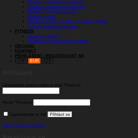
Shiatsu rehabilitační podložky
Masážní přístroje na chodidla
Masážní přístroje na nohy
Shiatsu masáž
Masážní přístroj na tělo / masážní pistole
Svalové elektrostimulátory
FITNESS
Masážní válečky
Přístroje pro lymfatickou masáž
OBCHOD
KONTAKT
PŘIHLÁŠENÍ / REGISTROVAT SE
CHF
EUR
CZK
Přihlášení
Uživatelské jméno nebo e-mail
*
Povinné
Heslo
*
Povinné
Zapamatujte si mě
Přihlásit se
Zapomněli jste heslo?
Registrovat se