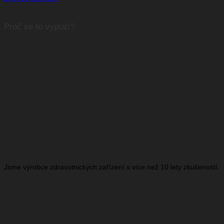
Proč se to vyplatí?
Jsme výrobce zdravotnických zařízení s více než 10 lety zkušeností.