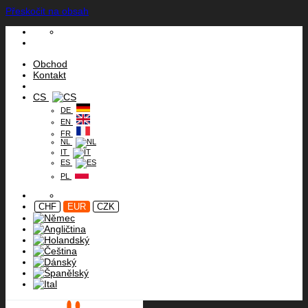
Přeskočit na obsah
Obchod
Kontakt
CS
DE
EN
FR
NL
IT
ES
PL
CHF
EUR
CZK