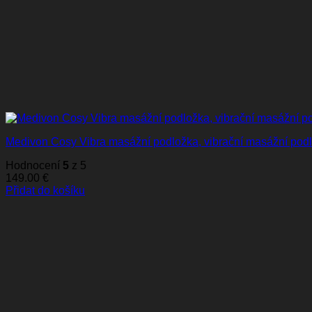
Medivon Cosy Vibra masážní podložka, vibrační masážní pod
Hodnocení
5
z 5
149.00
€
Přidat do košíku