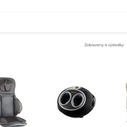
S
Zobrazeny 4 výsledky
p
o