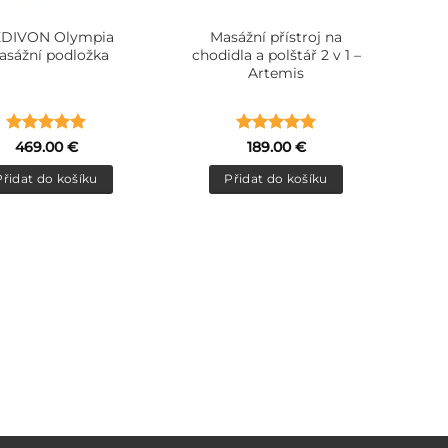
DIVON Olympia
Masážní přístroj na
sážní podložka
chodidla a polštář 2 v 1 –
Artemis
Hodnocení
Hodnocení
469.00
€
189.00
€
4.9
z 5
5
z 5
Přidat do košíku
Přidat do košíku