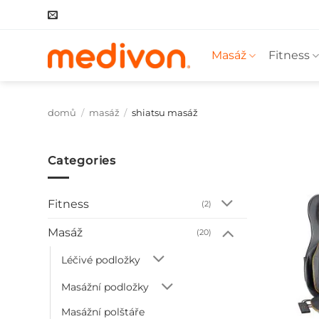
Přeskočit
na
obsah
Masáž
Fitness
domů
/
masáž
/
shiatsu masáž
Categories
Fitness
(2)
Masáž
(20)
Léčivé podložky
Masážní podložky
Masážní polštáře