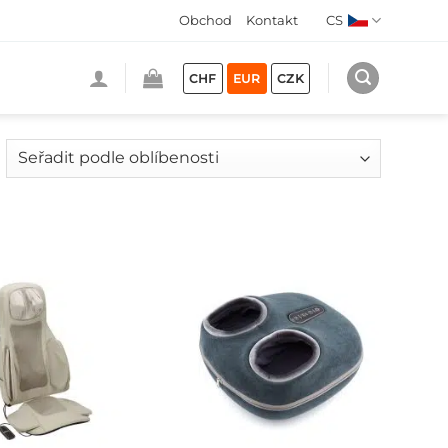
Obchod
Kontakt
CS
CHF
EUR
CZK
eřazeno
odle
blíbenosti