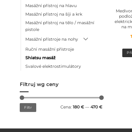
Masážní přístroj na hlavu
Medivon
Masážní přístroj na šíji a krk
podlož
elektric
Masážní přístroj na tělo / masážní
na m
pistole
Masážní přístroje na nohy
Ruční masážní přístroje
Př
Shiatsu masáž
Svalové elektrostimulátory
Filtruj wg ceny
Minimální
Maximální
Cena:
180 €
—
470 €
Filtr
cena
cena