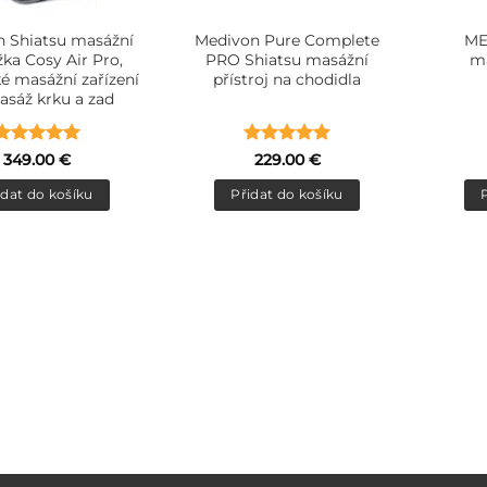
 Shiatsu masážní
Medivon Pure Complete
ME
ka Cosy Air Pro,
PRO Shiatsu masážní
ma
ké masážní zařízení
přístroj na chodidla
asáž krku a zad
Hodnocení
Hodnocení
349.00
€
229.00
€
5
z 5
5
z 5
idat do košíku
Přidat do košíku