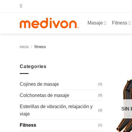
Saltar
al
contenido
Masaje
Fitness
inicio
/
fitness
Categories
Cojines de masaje
(2)
Colchonetas de masaje
(5)
Esterillas de vibración, relajación y
SIN
(3)
viaje
Fitness
(1)