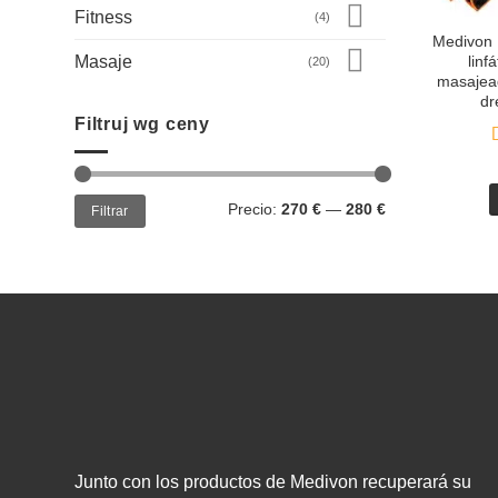
Fitness
(4)
Medivon 
Masaje
linf
(20)
masajead
dr
Filtruj wg ceny
Precio
Precio
Precio:
270 €
—
280 €
Filtrar
mínimo
máximo
Junto con los productos de Medivon recuperará su