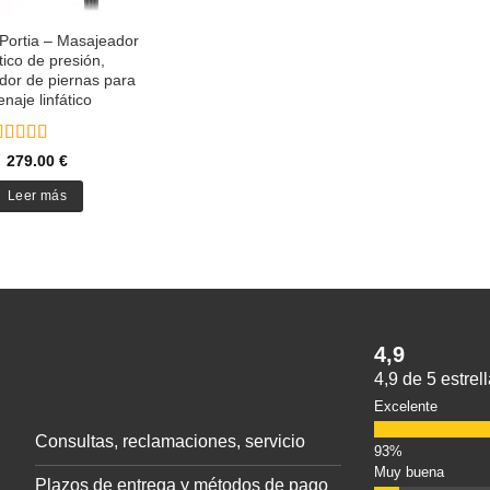
Portia – Masajeador
ático de presión,
or de piernas para
enaje linfático
Valorado
279.00
€
con
4.82
de
5
Leer más
4,9
4,9 de 5 estre
Excelente
Consultas, reclamaciones, servicio
Muy buena
Plazos de entrega y métodos de pago