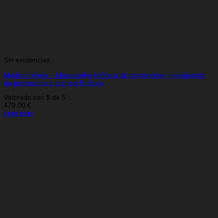
Sin existencias
Medivon Aeria – Masajeador linfático de compresión, masajeador
de piernas para drenaje linfático
Valorado con
5
de 5
479.00
€
Leer más