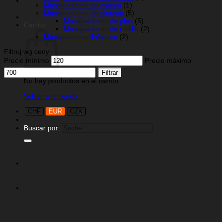
Masajeadores de manos
(1)
Masajeadores de piernas
(5)
Masajeadores de pies
(5)
Carrito
Masajeadores de rodilla
(2)
Masajeadores linfáticos
(2)
Filtruj wg ceny
Precio mínimo
Precio máximo
Filtrar
No hay productos en el carrito.
Volver a la tienda
CHF
EUR
CZK
Buscar por: