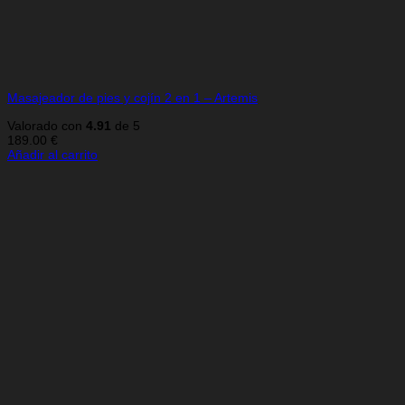
Masajeador de pies y cojín 2 en 1 – Artemis
Valorado con
4.91
de 5
189.00
€
Añadir al carrito