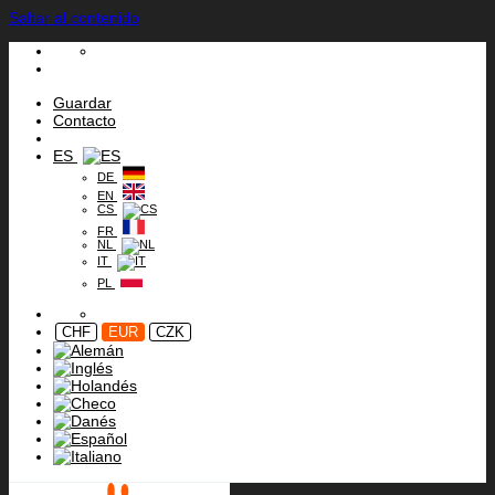
Saltar al contenido
Guardar
Contacto
ES
DE
EN
CS
FR
NL
IT
PL
CHF
EUR
CZK