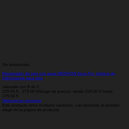
Sin existencias
Masajeador de pies con agua MEDIVON Aqua Pro, bañera de
hidromasaje para pies
Valorado con
5
de 5
229.00
€
-
279.00
€
Rango de precios: desde 229.00 € hasta
279.00 €
Seleccionar opciones
Este producto tiene múltiples variantes. Las opciones se pueden
elegir en la página de producto