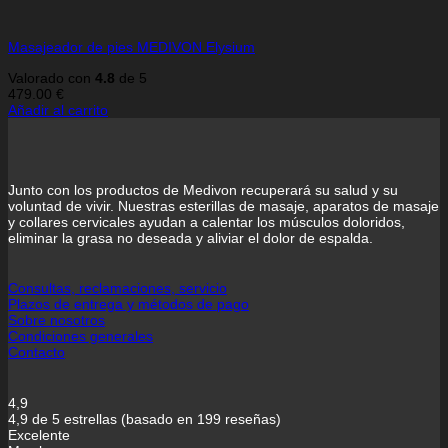
Masajeador de pies MEDIVON Elysium
Valorado con
4.8
de 5
479.00
€
Añadir al carrito
Junto con los productos de Medivon recuperará su salud y su
voluntad de vivir. Nuestras esterillas de masaje, aparatos de masaje
y collares cervicales ayudan a calentar los músculos doloridos,
eliminar la grasa no deseada y aliviar el dolor de espalda.
Consultas, reclamaciones, servicio
Plazos de entrega y métodos de pago
Sobre nosotros
Condiciones generales
Contacto
4,9
4,9 de 5 estrellas (basado en 199 reseñas)
Excelente