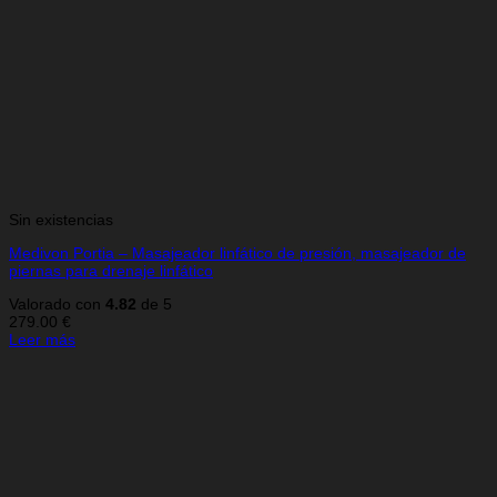
Sin existencias
Medivon Portia – Masajeador linfático de presión, masajeador de
piernas para drenaje linfático
Valorado con
4.82
de 5
279.00
€
Leer más