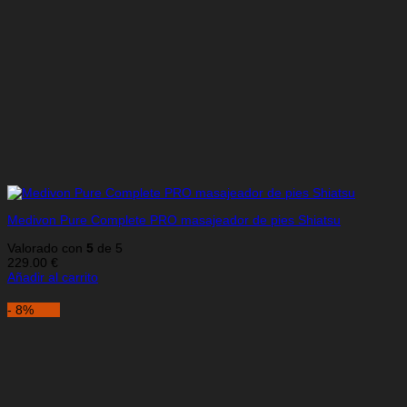
Medivon Pure Complete PRO masajeador de pies Shiatsu
Valorado con
5
de 5
229.00
€
Añadir al carrito
- 8%