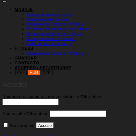
MASAJE
Masajeadores de rodilla
Masajeadores de pies
Masajeador Corporal / Pistola
Electroestimuladores musculares
Masajeador de nuca y cuello
Masajeadores de piernas
Colchonetas de masaje
FITNESS
Masajeador Corporal / Pistola
GUARDAR
CONTACTO
ACCEDER / REGISTRARSE
CHF
EUR
CZK
Acceder
Nombre de usuario o correo electrónico
*
Obligatorio
Contraseña
*
Obligatorio
Recuérdame
Acceso