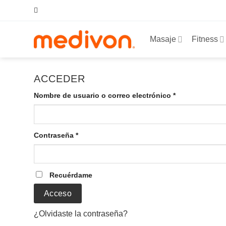
Saltar
al
contenido
Masaje
Fitness
ACCEDER
Obligatorio
Nombre de usuario o correo electrónico
*
Obligatorio
Contraseña
*
Recuérdame
Acceso
¿Olvidaste la contraseña?