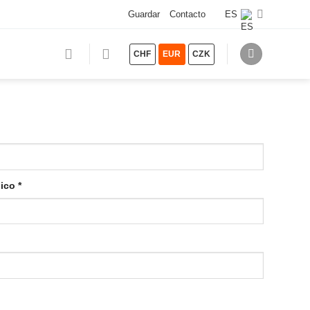
Guardar
Contacto
ES
CHF
EUR
CZK
orio
Obligatorio
nico
*