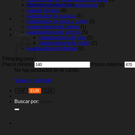
Masajeador Corporal / Pistola
Electroestimuladores musculares
(2)
Masaje Shiatsu
(4)
Masajeador de cabeza
(1)
Masajeador de nuca y cuello
(2)
Masajeadores de manos
(1)
Masajeadores de piernas
(5)
Carrito
Masajeadores de pies
(5)
Masajeadores de rodilla
(2)
Masajeadores linfáticos
(2)
Filtruj wg ceny
Precio mínimo
Precio máximo
No hay productos en el carrito.
Volver a la tienda
CHF
EUR
CZK
Buscar por: