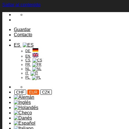
Saltar al contenido
Guardar
Contacto
ES
DE
EN
CS
FR
NL
IT
PL
CHF
EUR
CZK