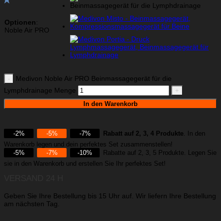
Optionen
:
Noble Air PRO
Medivon Noble Air PRO Beinmassagegerät für die
Lymphdrainage Menge
In den Warenkorb
-2%
-5%
-7%
Rabatt auf 2, 3, 4 Produkte
. In den
Warenkorb legen und dein perfektes Set zusammenstellen!
-5%
-7%
-10%
Rabatte auf 2, 3, 5 Produkte. Legen Sie
sie in den Warenkorb und erstellen Sie Ihr perfektes Set!
VERSAND 24 H
Geben Sie Ihre Bestellung bis 15 Uhr auf. Wir liefern Ihre Bestellung
am nächsten Tag.