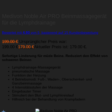
Medivon Noble Air PRO Beinmassagegerät
für die Lymphdrainage
Bewertet mit
4.93
von 5, basierend auf
15
Kundenbewertung
199.00
€
Ursprünglicher Preis war:
199.00 €
179.00
€
Aktueller Preis ist: 179.00 €.
Sofortige Linderung für müde Beine. Reduziert den Effekt von
schweren Beinen
Lymphdrainage-Massagegerät
pneumatische Massage
Funktion der Heizung
4 Betriebsmodi: Fuß-, Waden-, Oberschenkel- und
Ganzbeinmassage
4 Intensitätsstufen der Massage
Eingebauter Timer
Stimuliert den Blut- und Lymphkreislauf
Hilfreich bei der Behandlung von Krampfadern