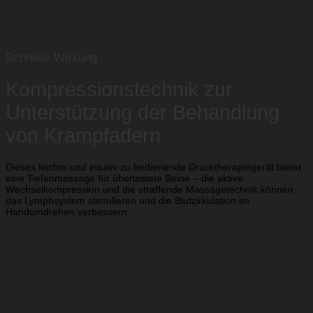
Schnelle Wirkung
Kompressionstechnik zur
Unterstützung der Behandlung
von Krampfadern
Dieses leichte und intuitiv zu bedienende Drucktherapiegerät bietet
eine Tiefenmassage für überlastete Beine – die aktive
Wechselkompression und die straffende Massagetechnik können
das Lymphsystem stimulieren und die Blutzirkulation im
Handumdrehen verbessern.