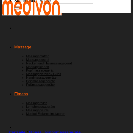
Suche nach:
Massage
Massagematten
Massagesessel
Nacken und Halsmassagegerät
Massagekissen
Kopfmassagegerät
Massagepistolen / Guns
Handmassagegeräte
Beinmassagegeräte
Fußmassagegeräte
Fitness
Massagerollen
Lymphmassageräte
Massagepistole
Muskel-Elektrostimulatoren
startseite
/
fitness
/
lymphmassageräte