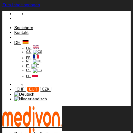
Zum Inhalt springen
Speichern
Kontakt
DE
EN
CS
FR
NL
IT
ES
PL
CHF
EUR
CZK