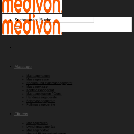
Suche nach:
Massage
Massagematten
Massagesessel
Nacken und Halsmassagegerät
Massagekissen
Kopfmassagegerät
Massagepistolen / Guns
Handmassagegeräte
Beinmassagegeräte
Fußmassagegeräte
Fitness
Massagerollen
Lymphmassageräte
Massagepistole
Muskel-Elektrostimulatoren