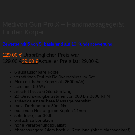
Medivon Gun Pro X – Handmassagegerät
für den Körper
Bewertet mit
5
von 5, basierend auf
10
Kundenbewertung
129.00
€
Ursprünglicher Preis war:
129.00 €
29.00
€
Aktueller Preis ist: 29.00 €.
6 austauschbare Köpfe
verstärktes Etui mit Reißverschluss im Set
Akku mit hoher Kapazität (2600mAh)
Leistung: 50 Watt
arbeitet bis zu 6 Stunden lang
20 Geschwindigkeitsstufen von 800 bis 3600 RPM
stufenlos einstellbare Massageintensität
max. Drehmoment 80m Nm
maximale Neigung des Kopfes 14mm
sehr leise, nur 30db
einfach zu benutzen
hohe Verarbeitungsqualität
Abmessungen: 24cm hoch x 17cm lang (ohne Massagekopf)