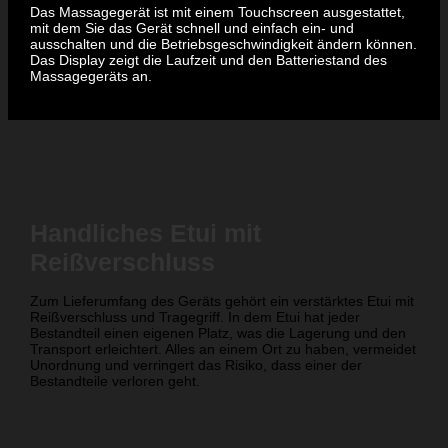
Das Massagegerät ist mit einem Touchscreen ausgestattet,
mit dem Sie das Gerät schnell und einfach ein- und
ausschalten und die Betriebsgeschwindigkeit ändern können.
Das Display zeigt die Laufzeit und den Batteriestand des
Massagegeräts an.
Handliches Etui mit
Reißverschluss
Zum Lieferumfang des Geräts gehört ein verstärktes Etui mit
Reißverschluss und Tragegriff. In dem Etui hat jeder
Bestandteil einen eigenen Platz, was die Lagerung und den
Transport erleichtert. Alles an einem Ort zu haben, vermeidet
Unordnung und verringert das Risiko, dass einer der
Bestandteile verloren geht.