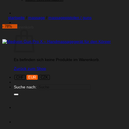
startseite
/
massage
/
massagepistolen / guns
- 78%
Warenkorb
Es befinden sich keine Produkte im Warenkorb.
Zurück zum Shop
CHF
EUR
CZK
Suche nach: