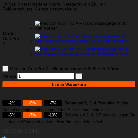
Im Set: 6 verschiedene Köpfe, Netzgerät, ein Etui mit
Reißverschluss, Gebrauchsanweisung.
Model
:
Gun Pro
X
Medivon Gun Pro X – Handmassagegerät für den Körper
Menge
In den Warenkorb
-2%
-5%
-7%
Rabatt auf 2, 3, 4 Produkte
. In den
Warenkorb legen und dein perfektes Set zusammenstellen!
-5%
-7%
-10%
Rabatte auf 2, 3, 5 Produkte. Legen Sie
sie in den Warenkorb und erstellen Sie Ihr perfektes Set!
VERSAND 24 H