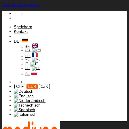
Zum Inhalt springen
Speichern
Kontakt
DE
EN
CS
FR
NL
IT
ES
PL
CHF
EUR
CZK