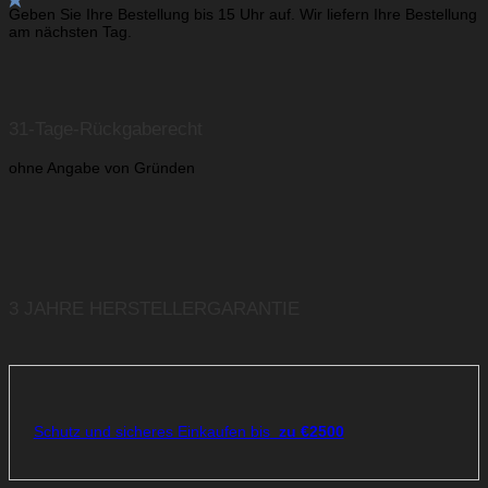
Geben Sie Ihre Bestellung bis 15 Uhr auf. Wir liefern Ihre Bestellung
am nächsten Tag.
31-Tage-Rückgaberecht
ohne Angabe von Gründen
3 JAHRE HERSTELLERGARANTIE
Schutz und sicheres Einkaufen bis
zu €2500