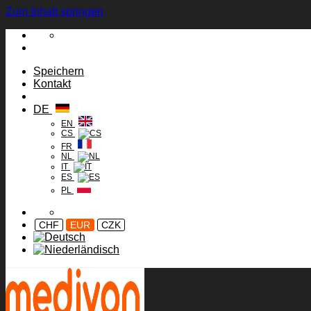
Zum Inhalt springen
Speichern
Kontakt
DE
EN
CS
FR
NL
IT
ES
PL
CHF
EUR
CZK