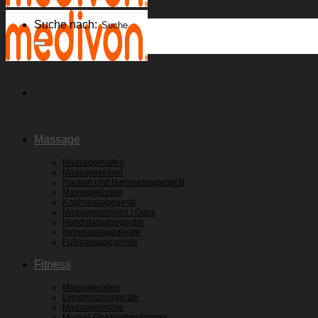
Suche nach:
Massage
Massagematten
Massagesessel
Nacken und Halsmassagegerät
Massagekissen
Kopfmassagegerät
Massagepistolen / Guns
Handmassagegeräte
Beinmassagegeräte
Fußmassagegeräte
Fitness
Massagerollen
Lymphmassageräte
Massagepistole
Muskel-Elektrostimulatoren