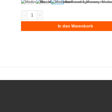
Medivon Travel 3, Massagekissen Shiatsu Menge
In den Warenkorb