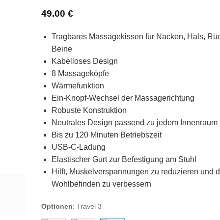
Bewertet
3
49.00
€
mit
5
von 5,
basierend
auf
Tragbares Massagekissen für Nacken, Hals, Rü
Kundenbewertung
Beine
Kabelloses Design
8 Massageköpfe
Wärmefunktion
Ein-Knopf-Wechsel der Massagerichtung
Robuste Konstruktion
Neutrales Design passend zu jedem Innenraum
Bis zu 120 Minuten Betriebszeit
USB-C-Ladung
Elastischer Gurt zur Befestigung am Stuhl
Hilft, Muskelverspannungen zu reduzieren und 
Wohlbefinden zu verbessern
Optionen
:
Travel 3