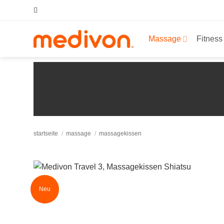
Zum
Inhalt
springen
Massage
Fitness
startseite
/
massage
/
massagekissen
Neu