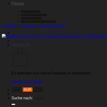
Fitness
Massagerollen
Lymphmassageräte
Massagepistole
Muskel-Elektrostimulatoren
startseite
/
massage
/
massagematten
Warenkorb
Es befinden sich keine Produkte im Warenkorb.
Zurück zum Shop
CHF
EUR
CZK
Suche nach: