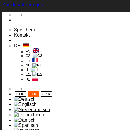
Zum Inhalt springen
Speichern
Kontakt
DE
EN
CS
FR
NL
IT
ES
PL
CHF
EUR
CZK