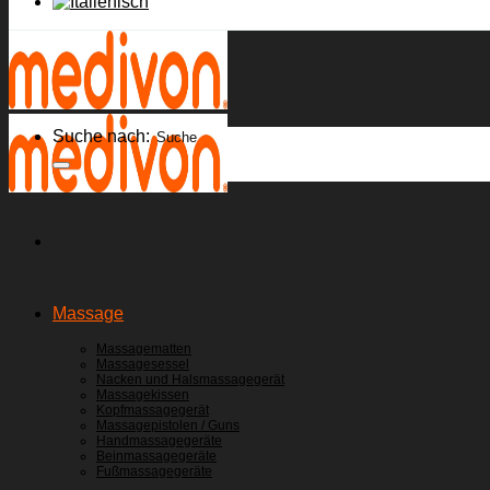
Suche nach:
Massage
Massagematten
Massagesessel
Nacken und Halsmassagegerät
Massagekissen
Kopfmassagegerät
Massagepistolen / Guns
Handmassagegeräte
Beinmassagegeräte
Fußmassagegeräte