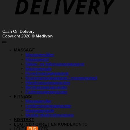
Cash On Delivery
Copyright 2026 ©
Medivon
MASSAGE
Massagemåtter
Massagestol
Nakke- og halsmassageapparat
Massagepude
Hovedmassageapparat
Kropsmassageapparat / massagepistol
Håndmassageapparater
Benmassageapparater
Fodmassageapparater
FITNESS
Massageruller
Lymfemassageapparater
Massagepistole
Muskel-elektrostimulatorer
KONTAKT
LOG IND / OPRET EN KUNDEKONTO
CHF
EUR
CZK