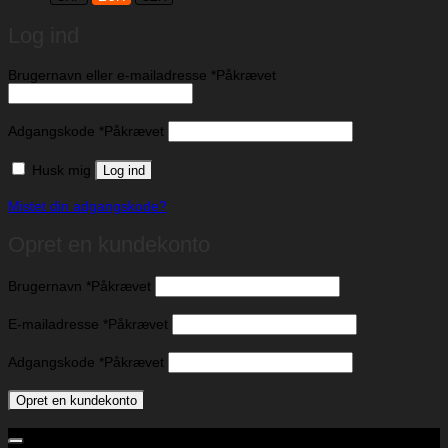
Log ind
Brugernavn eller e-mailadresse
*
Påkrævet
Adgangskode
*
Påkrævet
Husk mig
Log ind
Mistet din adgangskode?
Opret en kundekonto
Brugernavn
*
Påkrævet
E-mailadresse
*
Påkrævet
Adgangskode
*
Påkrævet
Opret en kundekonto