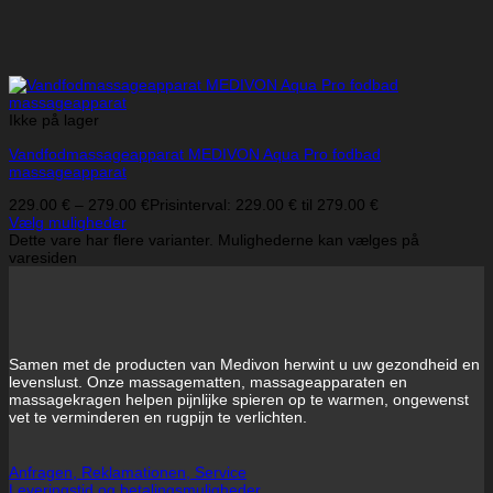
Ikke på lager
Vandfodmassageapparat MEDIVON Aqua Pro fodbad
massageapparat
229.00
€
–
279.00
€
Prisinterval: 229.00 € til 279.00 €
Vælg muligheder
Dette vare har flere varianter. Mulighederne kan vælges på
varesiden
Samen met de producten van Medivon herwint u uw gezondheid en
levenslust. Onze massagematten, massageapparaten en
massagekragen helpen pijnlijke spieren op te warmen, ongewenst
vet te verminderen en rugpijn te verlichten.
Anfragen, Reklamationen, Service
Leveringstid og betalingsmuligheder