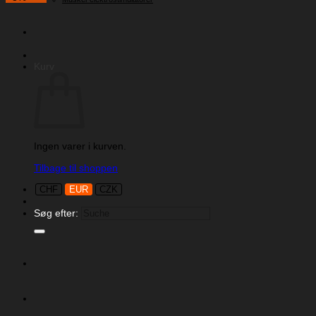
Kurv
Ingen varer i kurven.
Tilbage til shoppen
CHF
EUR
CZK
Søg efter: