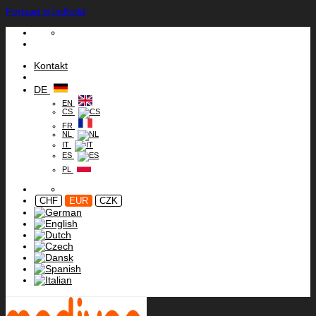
Fortsæt til indhold
Kontakt
DE
EN
CS
FR
NL
IT
ES
PL
CHF
EUR
CZK