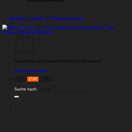
startseite
/
massage
/
fußmassagegeräte
Warenkorb
Es befinden sich keine Produkte im Warenkorb.
Zurück zum Shop
CHF
EUR
CZK
Suche nach: