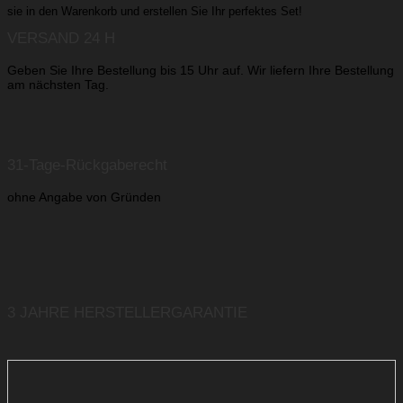
sie in den Warenkorb und erstellen Sie Ihr perfektes Set!
VERSAND 24 H
Geben Sie Ihre Bestellung bis 15 Uhr auf. Wir liefern Ihre Bestellung
am nächsten Tag.
31-Tage-Rückgaberecht
ohne Angabe von Gründen
3 JAHRE HERSTELLERGARANTIE