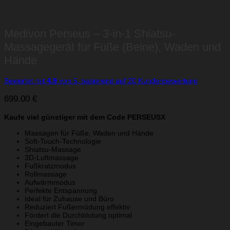
Medivon Perseus – 3-in-1 Shiatsu-
Massagegerät für Füße (Beine), Waden und
Hände
Bewertet mit
4.9
von 5, basierend auf
20
Kundenbewertung
699.00
€
Kaufe viel günstiger mit dem Code PERSEUSX
Massagen für Füße, Waden und Hände
Soft-Touch-Technologie
Shiatsu-Massage
3D-Luftmassage
Fußkratzmodus
Rollmassage
Aufwärmmodus
Perfekte Entspannung
Ideal für Zuhause und Büro
Reduziert Fußermüdung effektiv
Fördert die Durchblutung optimal
Eingebauter Timer