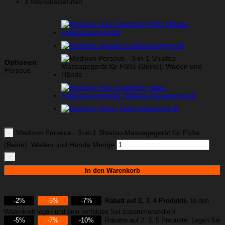
3 Intensitätsstufen
Optionen
:
Perseus
Medivon Perseus - 3-in-1 Shiatsu-Massagegerät für Füße
(Beine), Waden und Hände Menge
In den Warenkorb
-2%
-5%
-7%
Rabatt auf 2, 3, 4 Produkte
. In den
Warenkorb legen und dein perfektes Set zusammenstellen!
-5%
-7%
-10%
Rabatte auf 2, 3, 5 Produkte. Legen Sie