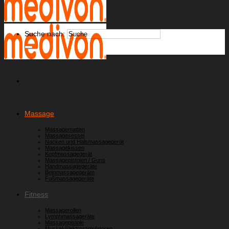
Suche nach:
Massage
Massagematten
Massagesessel
Nacken und Halsmassagegerät
Massagekissen
Kopfmassagegerät
Massagepistolen / Guns
Handmassagegeräte
Beinmassagegeräte
Fußmassagegeräte
Fitness
Massagerollen
Lymphmassageräte
Massagepistole
Muskel-Elektrostimulatoren