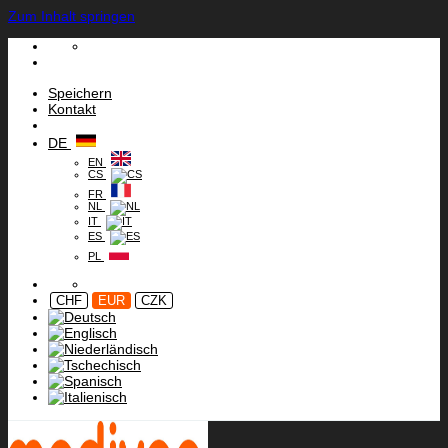
Zum Inhalt springen
Speichern
Kontakt
DE
EN
CS
FR
NL
IT
ES
PL
CHF
EUR
CZK